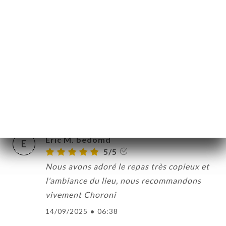
5/5
Je recommande vraiment, la cuisine latine
EM
proposée est succulente
LERI
23/09/2025
•
07:38
ÖMEN
ESS
Eric E. bedömd
TAKT
E
5/5
21/09/2025
•
08:50
Eric M. bedömd
E
5/5
Nous avons adoré le repas très copieux et
l'ambiance du lieu, nous recommandons
vivement Choroni
14/09/2025
•
06:38