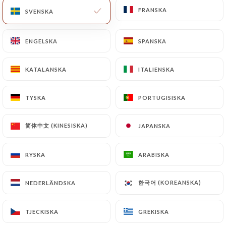
FRANSKA
FRANSKA
SVENSKA
SVENSKA
SV
MENY
ENGELSKA
ENGELSKA
SPANSKA
SPANSKA
KATALANSKA
KATALANSKA
ITALIENSKA
ITALIENSKA
/
HEM
OMDÖMEN
TYSKA
TYSKA
PORTUGISISKA
PORTUGISISKA
Omdömen
简体中文 (KINESISKA)
简体中文 (KINESISKA)
JAPANSKA
JAPANSKA
RYSKA
RYSKA
ARABISKA
ARABISKA
398 omdömen på Uniiti
한국어 (KOREANSKA)
한국어 (KOREANSKA)
NEDERLÄNDSKA
NEDERLÄNDSKA
4.9 / 5
TJECKISKA
TJECKISKA
GREKISKA
GREKISKA
100 % verkliga, verifierade omdömen.