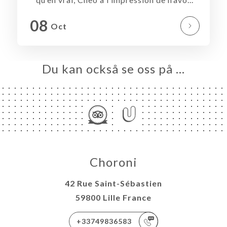
LERI
08
Oct
ÖMEN
ESS
TAKT
Du kan också se oss på …
Choroni
42 Rue Saint-Sébastien
59800 Lille France
+33749836583