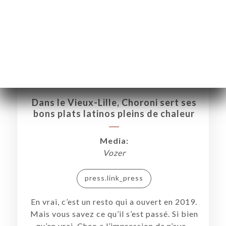
Dans le Vieux-Lille, Choroni sert ses
bons plats latinos pleins de chaleur
Media:
Vozer
press.link_press
En vrai, c’est un resto qui a ouvert en 2019.
Mais vous savez ce qu’il s’est passé. Si bien
EM
qu’en vrai, Cheo a l’impression de n’avo...