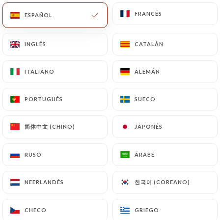
FRANCÉS
FRANCÉS
ESPAÑOL
ESPAÑOL
ES
MENÚ
INGLÉS
INGLÉS
CATALÁN
CATALÁN
ITALIANO
ITALIANO
ALEMÁN
ALEMÁN
/
INICIO
RESEÑAS
PORTUGUÉS
PORTUGUÉS
SUECO
SUECO
Reseñas
简体中文 (CHINO)
简体中文 (CHINO)
JAPONÉS
JAPONÉS
RUSO
RUSO
ÁRABE
ÁRABE
398 Reseñas sobre Uniiti
한국어 (COREANO)
한국어 (COREANO)
NEERLANDÉS
NEERLANDÉS
4.9 / 5
CHECO
CHECO
GRIEGO
GRIEGO
Marinella