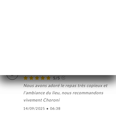
5/5
Je recommande vraiment, la cuisine latine
CIO
proposée est succulente
ERÍA
23/09/2025
•
07:38
EÑA
NSA
Valoración de Eric E.
E
ACTO
5/5
21/09/2025
•
08:50
Valoración de Eric M.
E
5/5
Nous avons adoré le repas très copieux et
l'ambiance du lieu, nous recommandons
vivement Choroni
14/09/2025
•
06:38