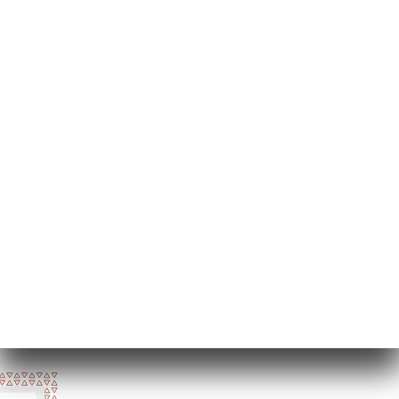
42 Rue Saint-
Sébastien
59800 Lille France
Δευτέρα
Κλειστό
Τρίτη
Κλειστό
Τετάρτη
Κλειστό
Πέμπτη
Κλειστό
Παρασκευή
Κλειστό
Σάββατο
Κλειστό
Κυριακή
Κλειστό