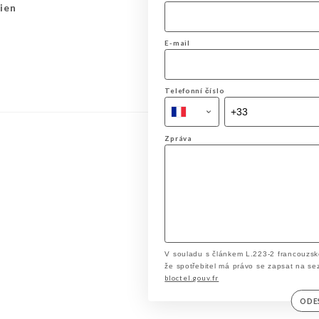
ien
E-mail
Telefonní číslo
Zpráva
V souladu s článkem L.223-2 francouzsk
že spotřebitel má právo se zapsat na se
bloctel.gouv.fr
ODE