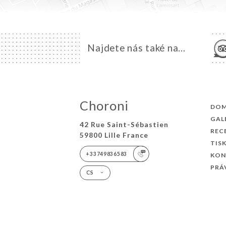
Najdete nás také na...
Choroni
DO
GAL
42 Rue Saint-Sébastien
REC
59800 Lille France
TIS
+33749836583
KON
PRÁ
CS