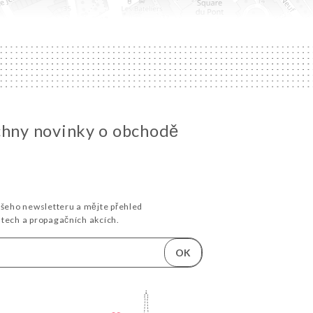
chny novinky o obchodě
ašeho newsletteru a mějte přehled
stech a propagačních akcích.
OK