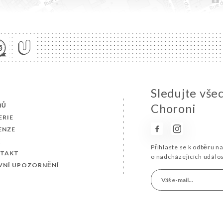
Sledujte vše
MŮ
Choroni
ERIE
ENZE
K
Přihlaste se k odběru n
TAKT
o nadcházejících událo
VNÍ UPOZORNĚNÍ