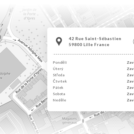
42 Rue Saint-Sébastien
59800 Lille France
Pondělí
Zav
Úterý
Zav
Středa
Zav
Čtvrtek
Zav
Pátek
Zav
Sobota
Zav
Neděle
Zav