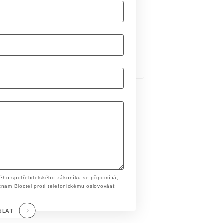
ého spotřebitelského zákoníku se připomíná,
znam Bloctel proti telefonickému oslovování:
SLAT